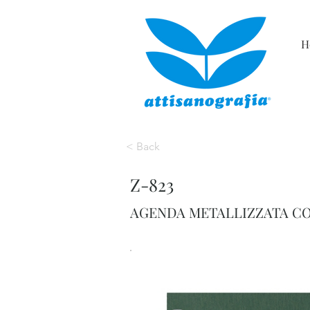
H
< Back
Z-823
AGENDA METALLIZZATA CON