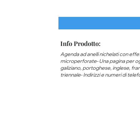
Info Prodotto:
Agenda ad anelli nichelati con effet
microperforate- Una pagina per ogn
galiziano, portoghese, inglese, fran
triennale- Indirizzi e numeri di tel