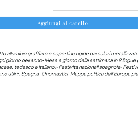
Aggiungi al carello
to alluminio graffiato e copertine rigide dai colori metallizzat
i giorno dell'anno- Mese e giorno della settimana in 9 lingue
cese, tedesco e italiano)- Festività nazionali spagnole- Festivi
efono utili in Spagna- Onomastici- Mappa politica dell’Europa p