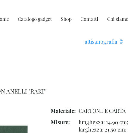
ome
Catalogo gadget
Shop
Contatti
Chi siamo
attisanografia
©
 ANELLI "RAKI"
Materiale:
CARTONE E CARTA
Misure:
lunghezza: 14.90 cm;
larghezza: 21.50 cm;