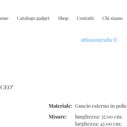
ome
Catalogo gadget
Shop
Contatti
Chi siamo
attisanografia
©
"CEO"
Materiale:
Guscio esterno in poli
Misure:
lunghezza: 37.00 cm;
larghezza: 47.00 cm;