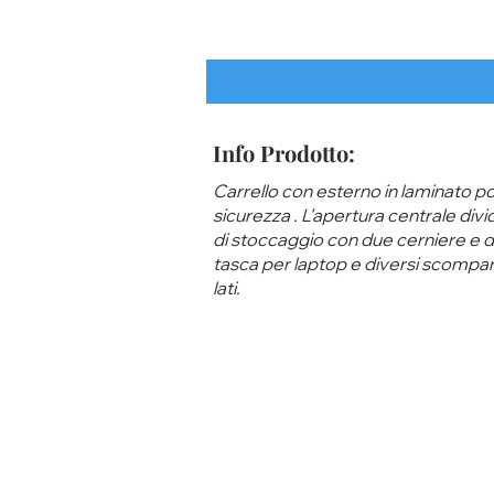
Info Prodotto:
Carrello con esterno in laminato po
sicurezza . L'apertura centrale div
di stoccaggio con due cerniere e div
tasca per laptop e diversi scompart
lati.