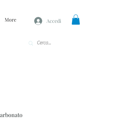
More
Accedi
carbonato