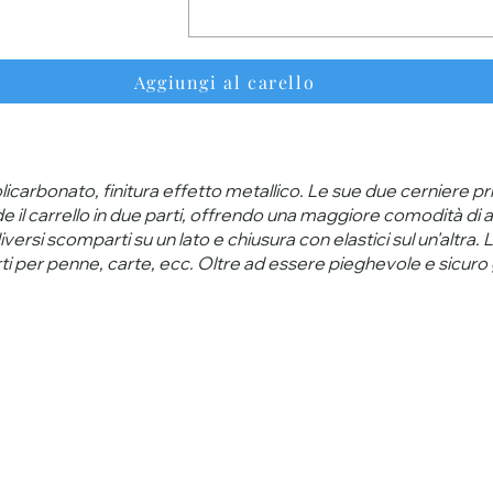
Aggiungi al carello
licarbonato, finitura effetto metallico. Le sue due cerniere pr
ide il carrello in due parti, offrendo una maggiore comodità d
ersi scomparti su un lato e chiusura con elastici sul un'altra. 
i per penne, carte, ecc. Oltre ad essere pieghevole e sicuro gr