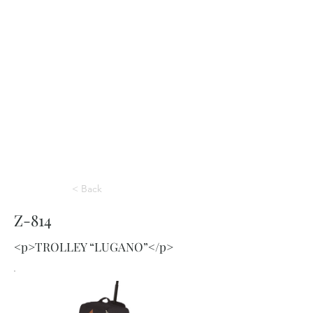
< Back
Z-814
<p>TROLLEY “LUGANO”</p>