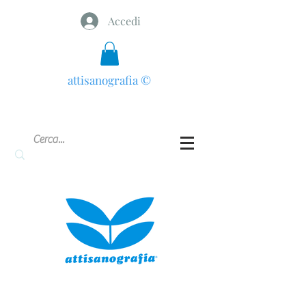
Accedi
attisanografia
©