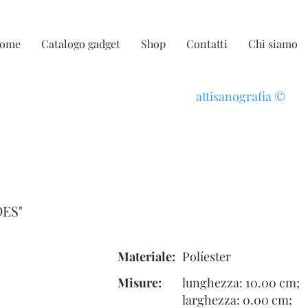
ome
Catalogo gadget
Shop
Contatti
Chi siamo
attisanografia
©
ES"
Materiale:
Políester
Misure:
lunghezza: 10.00 cm;
larghezza: 0.00 cm;