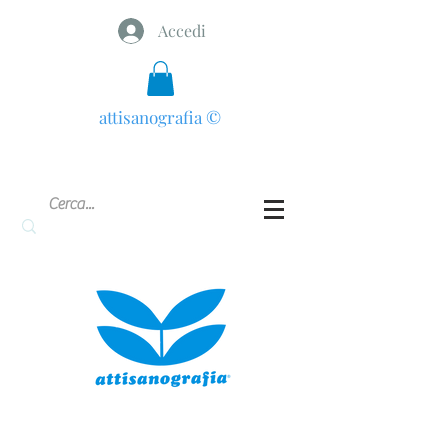
Accedi
attisanografia
©