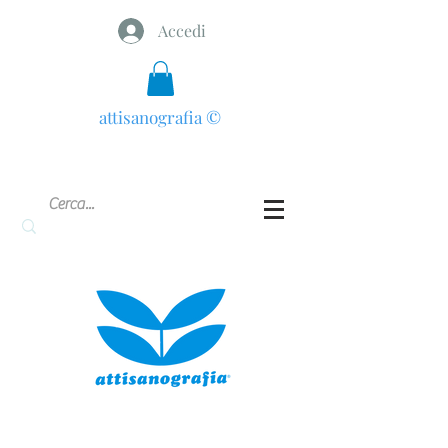
Accedi
attisanografia
©