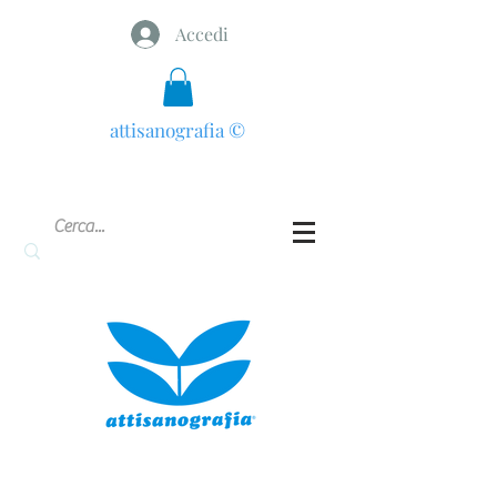
Accedi
attisanografia
©