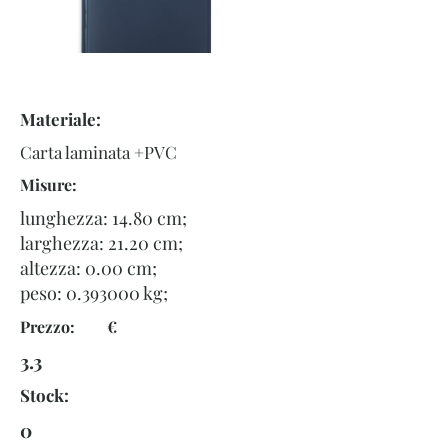
Materiale:
Carta laminata +PVC
Misure:
lunghezza: 14.80 cm;
larghezza: 21.20 cm;
altezza: 0.00 cm;
peso:
0.393000
kg;
Prezzo: €
3.3
Stock:
0