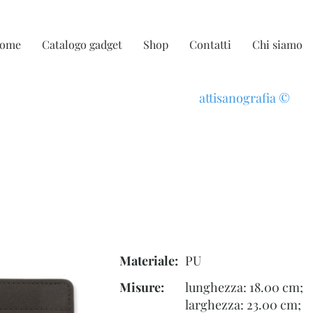
ome
Catalogo gadget
Shop
Contatti
Chi siamo
attisanografia
©
Materiale:
PU
Misure:
lunghezza: 18.00 cm;
larghezza: 23.00 cm;