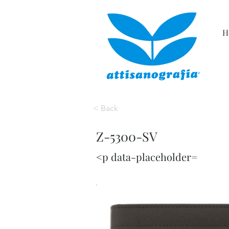
H
< Back
Z-5300-SV
<p data-placeholder=