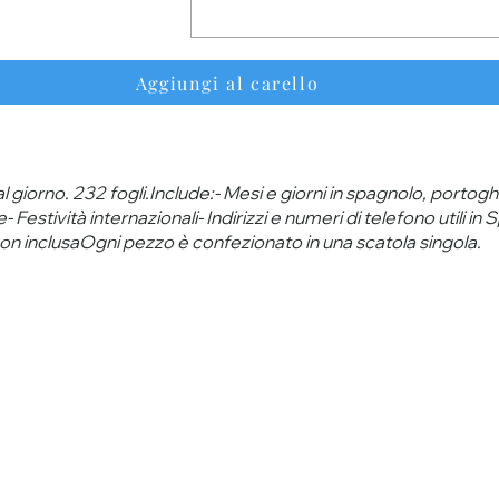
Aggiungi al carello
 giorno. 232 fogli.Include:- Mesi e giorni in spagnolo, portog
e- Festività internazionali- Indirizzi e numeri di telefono utili 
on inclusaOgni pezzo è confezionato in una scatola singola.