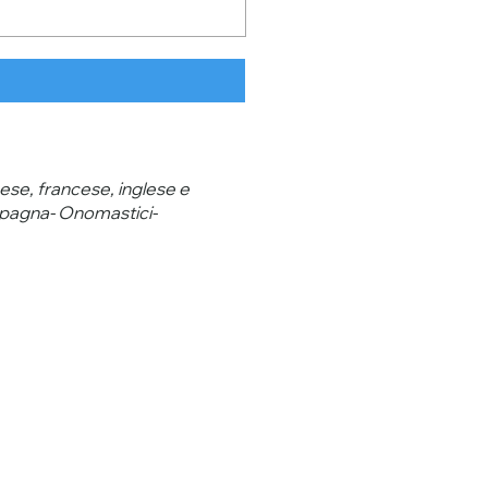
hese, francese, inglese e
in Spagna- Onomastici-