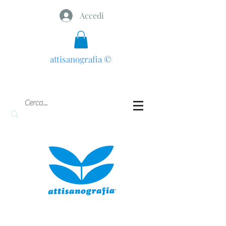
Accedi
attisanografia
©