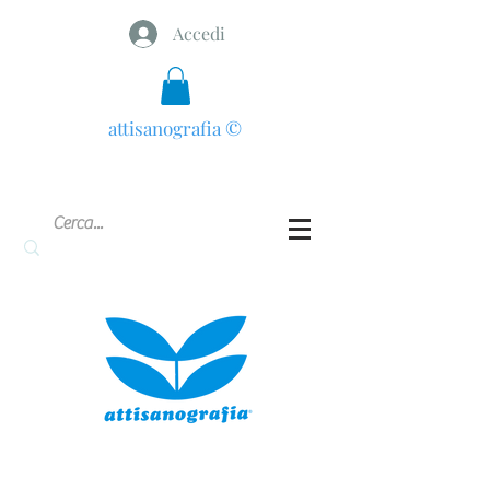
Accedi
attisanografia
©