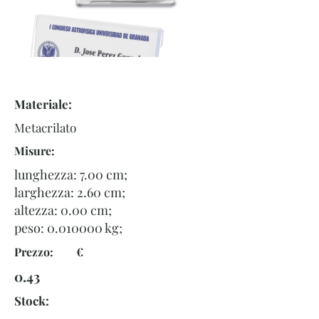
Materiale:
Metacrilato
Misure:
lunghezza: 7.00 cm;
larghezza: 2.60 cm;
altezza: 0.00 cm;
peso:
0.010000
kg;
Prezzo: €
0.43
Stock: