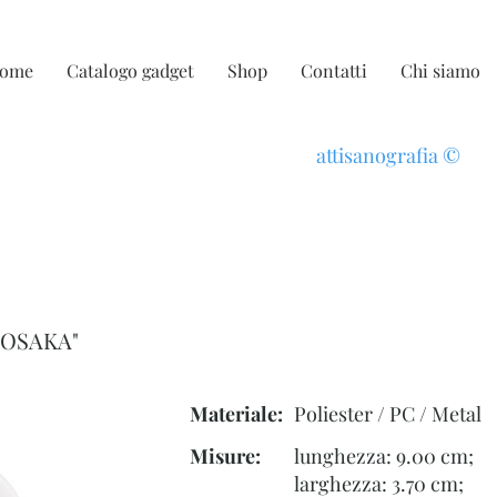
ome
Catalogo gadget
Shop
Contatti
Chi siamo
attisanografia
©
"OSAKA"
Materiale:
Poliester / PC / Metal
Misure:
lunghezza: 9.00 cm;
larghezza: 3.70 cm;