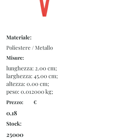
Materiale:
Poliestere / Metallo
Misure:
lunghezza: 2.00 cm;
larghezza: 45.00 cm;
altezza: 0.00 cm;
peso:
0.012000
kg;
Prezzo: €
0.18
Stock:
25000