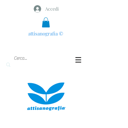
Accedi
attisanografia
©