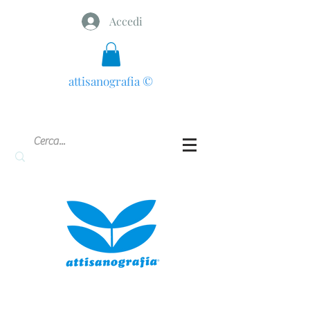
Accedi
attisanografia
©