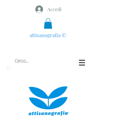
Accedi
attisanografia
©