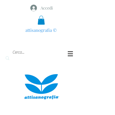
Accedi
attisanografia
©