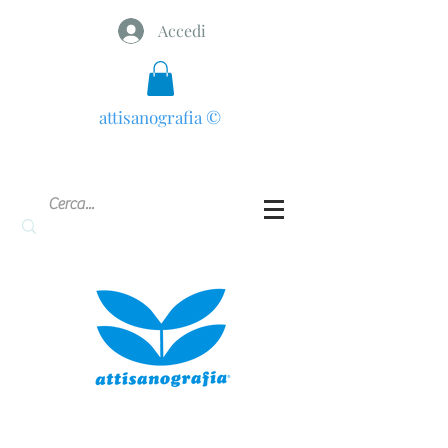
Accedi
attisanografia
©