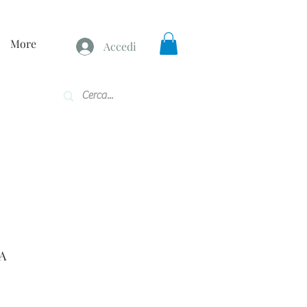
More
Accedi
A