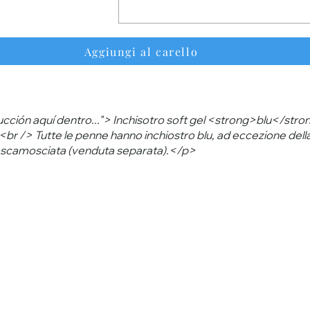
Aggiungi al carello
cción aquí dentro..."> Inchisotro soft gel <strong>blu</stro
br /> Tutte le penne hanno inchiostro blu, ad eccezione della
e scamosciata (venduta separata).</p>