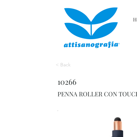
H
< Back
10266
PENNA ROLLER CON TOUC