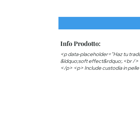
Info Prodotto:
<p data-placeholder="Haz tu tradu
&ldquo;soft effect&rdquo;.<br /> <
</p> <p> Include custodia in pell