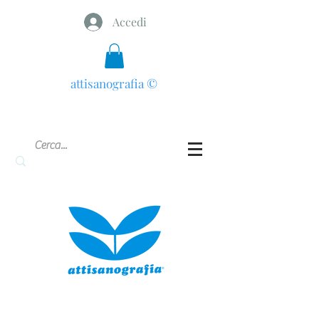
Accedi
attisanografia
©