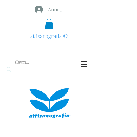
Anmelden
attisanografia
©