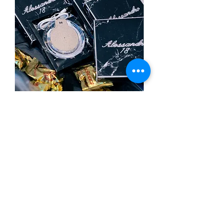
CARICABATTERIE WIRELESS 10W
FIBRA DI GRANO "METRA"
In den Warenkorb
Noleggio