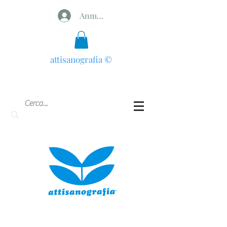
Anmelden
attisanografia
©