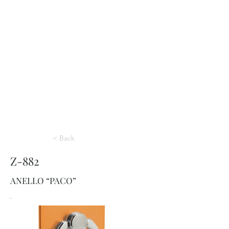
< Back
Z-882
ANELLO “PACO”