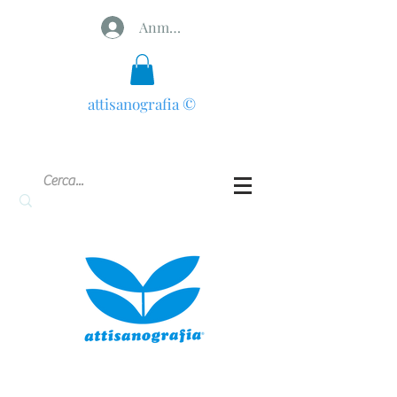
Anmelden
attisanografia
©