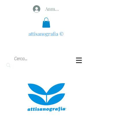
Anmelden
attisanografia
©