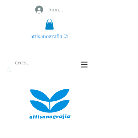
Anmelden
attisanografia
©