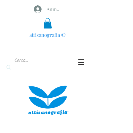
Anmelden
attisanografia
©