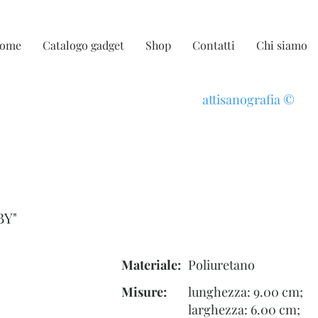
ome
Catalogo gadget
Shop
Contatti
Chi siamo
attisanografia
©
BY"
Materiale:
Poliuretano
Misure:
lunghezza: 9.00 cm;
larghezza: 6.00 cm;