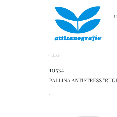
H
< Back
10534
PALLINA ANTISTRESS "RUG