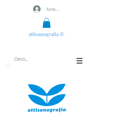
Anmelden
attisanografia
©