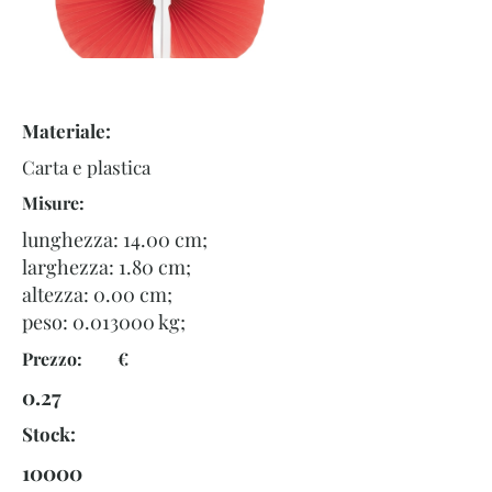
Materiale:
Carta e plastica
Misure:
lunghezza: 14.00 cm;
larghezza: 1.80 cm;
altezza: 0.00 cm;
peso:
0.013000
kg;
Prezzo: €
0.27
Stock:
10000