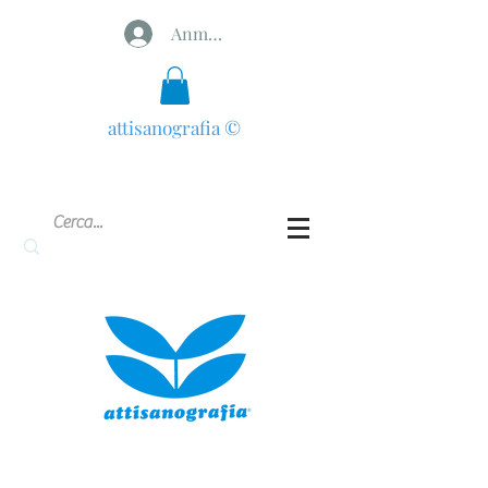
Anmelden
attisanografia
©