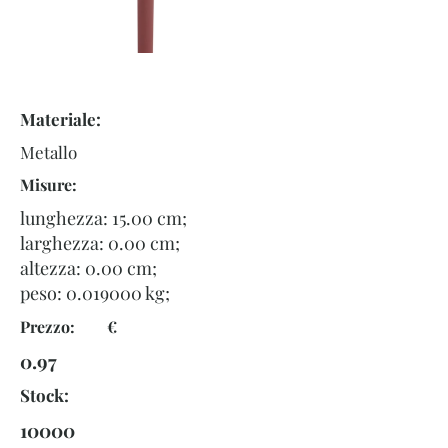
Materiale:
Metallo
Misure:
lunghezza: 15.00 cm;
larghezza: 0.00 cm;
altezza: 0.00 cm;
peso:
0.019000
kg;
Prezzo: €
0.97
Stock:
10000