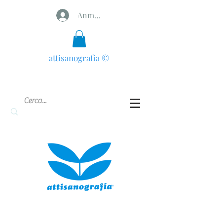
Anmelden
attisanografia
©