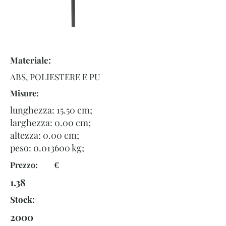
Materiale:
ABS, POLIESTERE E PU
Misure:
lunghezza: 15.50 cm;
larghezza: 0.00 cm;
altezza: 0.00 cm;
peso:
0.013600
kg;
Prezzo: €
1.38
Stock:
2000