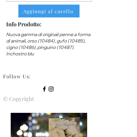
Aggiungi al carello
Info Prodotto:
Nuova gamma di originali penne a forma
di animali, orso (10484), gufo (10485),
cigno (10486), pinguino (10487).
Inchostro blu
Follow Us
:
© Copyright