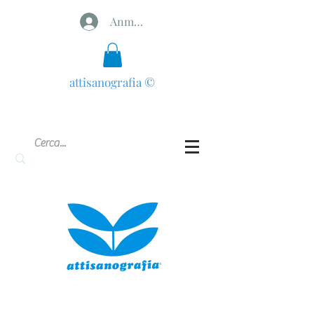
Anmelden
attisanografia
©