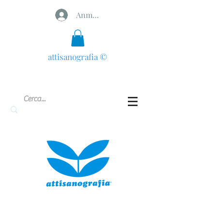
Anmelden
attisanografia
©