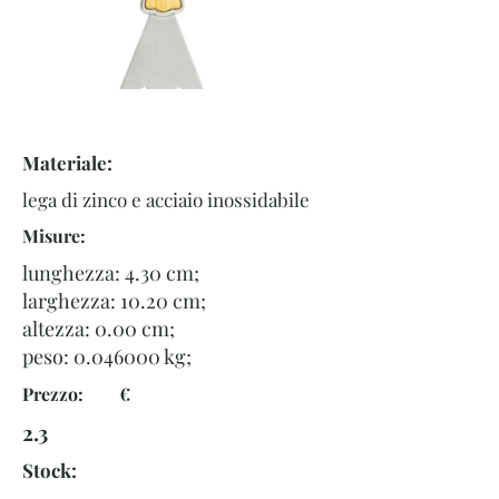
Materiale:
lega di zinco e acciaio inossidabile
Misure:
lunghezza: 4.30 cm;
larghezza: 10.20 cm;
altezza: 0.00 cm;
peso:
0.046000
kg;
Prezzo: €
2.3
Stock: