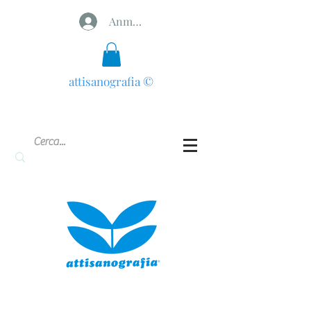
Anmelden
attisanografia
©