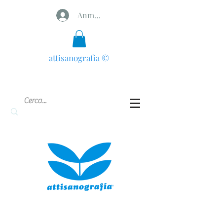
Anmelden
attisanografia
©