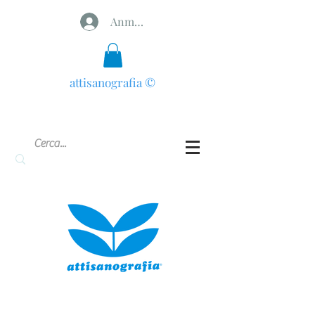
Anmelden
attisanografia
©