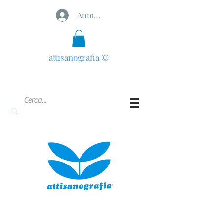
Anmelden
attisanografia
©