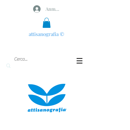
Anmelden
attisanografia
©