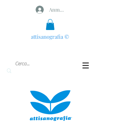
Anmelden
attisanografia
©