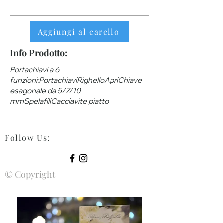
Aggiungi al carello
Info Prodotto:
Portachiavi a 6
funzioni:PortachiaviRighelloApriChiave
esagonale da 5/7/10
mmSpelafiliCacciavite piatto
Follow Us
:
© Copyright