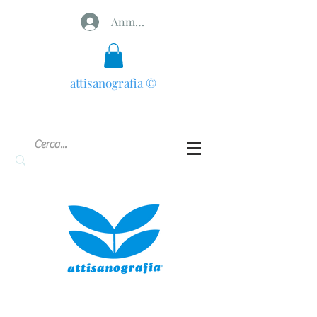
Anmelden
attisanografia
©