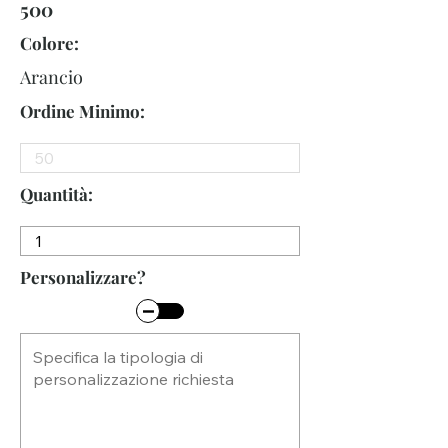
500
Colore:
Arancio
Ordine Minimo:
Quantità:
Personalizzare?