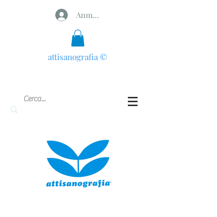
Anmelden
attisanografia
©