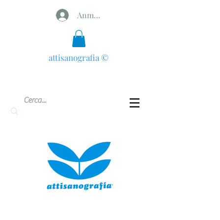
Anmelden
attisanografia
©