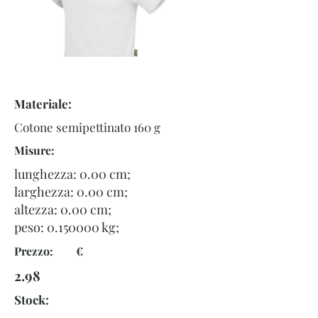
Materiale:
Cotone semipettinato 160 g
Misure:
lunghezza: 0.00 cm;
larghezza: 0.00 cm;
altezza: 0.00 cm;
peso:
0.150000
kg;
Prezzo: €
2.98
Stock: