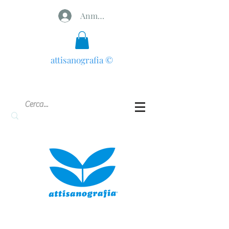
Anmelden
attisanografia
©