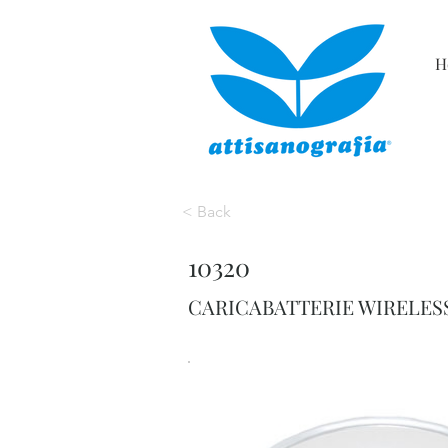
H
< Back
10320
CARICABATTERIE WIRELESS