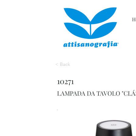
H
< Back
10271
LAMPADA DA TAVOLO "CLÁ