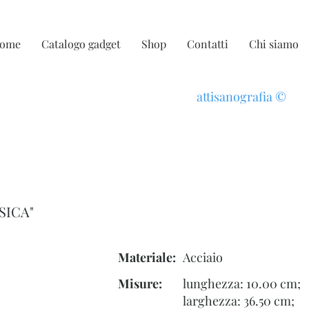
ome
Catalogo gadget
Shop
Contatti
Chi siamo
attisanografia
©
SICA"
Materiale:
Acciaio
Misure:
lunghezza: 10.00 cm;
larghezza: 36.50 cm;