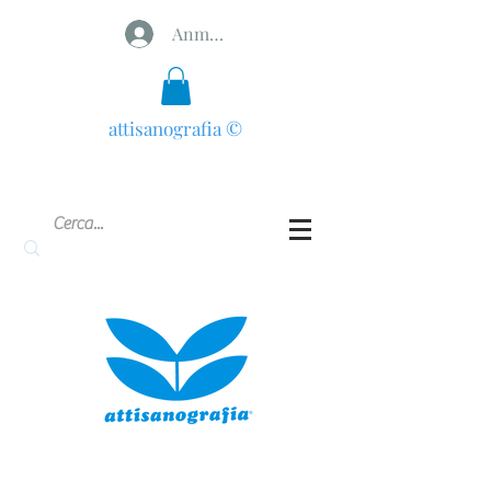
Anmelden
attisanografia
©