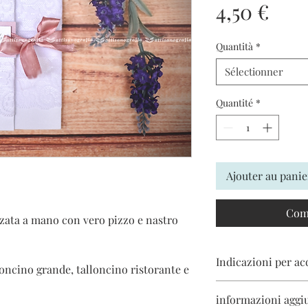
Prix
4,50 €
Quantità
*
Sélectionner
Quantité
*
Ajouter au panie
Com
zzata a mano con vero pizzo e nastro
Indicazioni per ac
loncino grande, talloncino ristorante e
I prezzi sono esclusi d
informazioni aggi
spese totali verranno