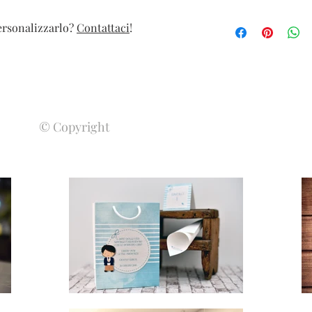
La trama del pizzo può
personalizzarlo?
Contattaci
!
prodotto artigianale.
© Copyright