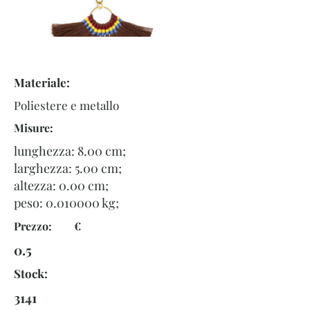
Materiale:
Poliestere e metallo
Misure:
lunghezza: 8.00 cm;
larghezza: 5.00 cm;
altezza: 0.00 cm;
peso:
0.010000
kg;
Prezzo: €
0.5
Stock:
3141