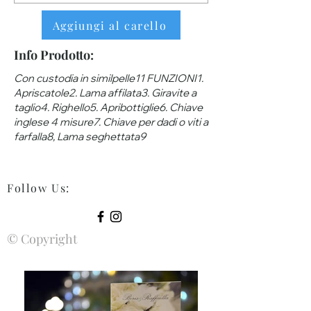
Aggiungi al carello
Info Prodotto:
Con custodia in similpelle11 FUNZIONI1.
Apriscatole2. Lama affilata3. Giravite a
taglio4. Righello5. Apribottiglie6. Chiave
inglese 4 misure7. Chiave per dadi o viti a
farfalla8, Lama seghettata9
Follow Us
:
© Copyright