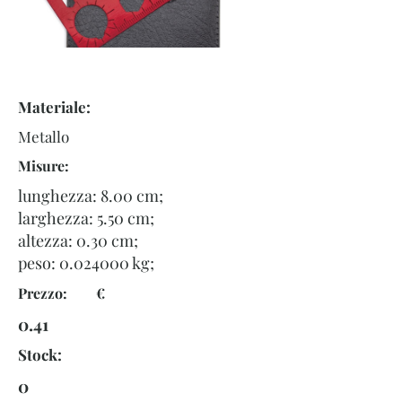
Materiale:
Metallo
Misure:
lunghezza: 8.00 cm;
larghezza: 5.50 cm;
altezza: 0.30 cm;
peso:
0.024000
kg;
Prezzo: €
0.41
Stock:
0