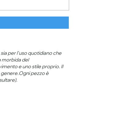
sia per l'uso quotidiano che
ra morbida del
mento e uno stile proprio. Il
e e genere.Ogni pezzo è
ultare).