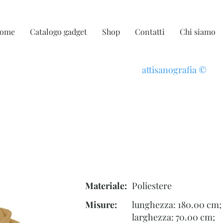
ome
Catalogo gadget
Shop
Contatti
Chi siamo
attisanografia
©
Materiale:
Poliestere
Misure:
lunghezza: 180.00 cm;
larghezza: 70.00 cm;