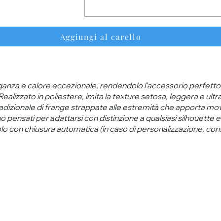
Aggiungi al carello
anza e calore eccezionale, rendendolo l'accessorio perfetto 
ealizzato in poliestere, imita la texture setosa, leggera e ult
dizionale di frange strappate alle estremità che apporta movi
ono pensati per adattarsi con distinzione a qualsiasi silhouett
lo con chiusura automatica (in caso di personalizzazione, cons