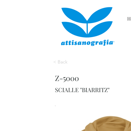
H
< Back
Z-5000
SCIALLE "BIARRITZ"