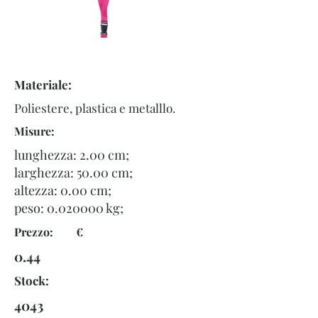
Materiale:
Poliestere, plastica e metalllo.
Misure:
lunghezza: 2.00 cm;
larghezza: 50.00 cm;
altezza: 0.00 cm;
peso:
0.020000
kg;
Prezzo: €
0.44
Stock:
4043